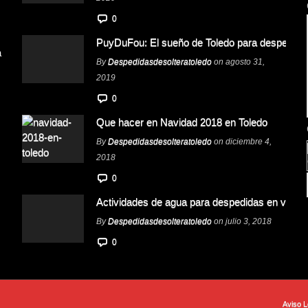
0
PuyDuFou: El sueño de Toledo para despedida
a
By
Despedidasdesolteratoledo
on agosto 31,
2019
0
Que hacer en Navidad 2018 en Toledo
By
Despedidasdesolteratoledo
on diciembre 4,
2018
0
Actividades de agua para despedidas en veran
By
Despedidasdesolteratoledo
on julio 3, 2018
0
Aviso L