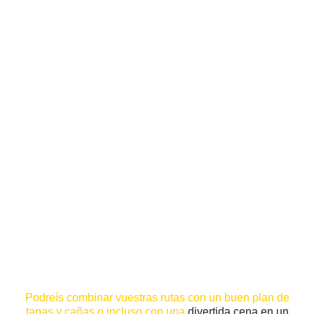
Si quieres conocer la parte más monumental
de Toledo, esta es tu ruta.
Podreís combinar vuestras rutas con un buen plan de
tapas y cañas o incluso con una
divertida cena en un